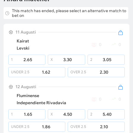
This match has ended, please select an alternative match to
bet on
11 Augusti
Kairat
0
0
Levski
2.65
3.30
3.05
1
X
2
1.62
2.30
UNDER
2.5
OVER
2.5
12 Augusti
Fluminense
0
0
Independiente Rivadavia
1.65
4.50
5.40
1
X
2
1.86
2.10
UNDER
2.5
OVER
2.5