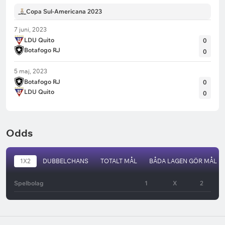
Copa Sul-Americana 2023
7 juni, 2023
LDU Quito
0
Botafogo RJ
0
5 maj, 2023
Botafogo RJ
0
LDU Quito
0
Odds
1X2
DUBBELCHANS
TOTALT MÅL
BÅDA LAGEN GÖR MÅL
Spelbolag
1
X
2