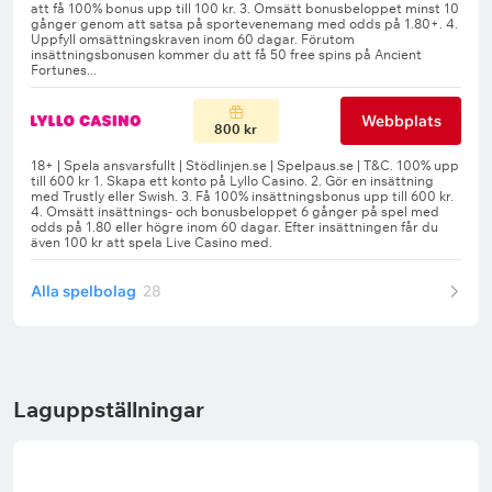
Webbplats
800 kr
Alla spelbolag
28
Laguppställningar