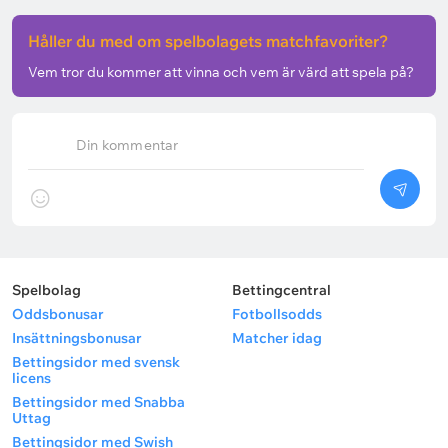
Håller du med om spelbolagets matchfavoriter?
Vem tror du kommer att vinna och vem är värd att spela på?
Din kommentar
Spelbolag
Bettingcentral
Oddsbonusar
Fotbollsodds
Insättningsbonusar
Matcher idag
Bettingsidor med svensk
licens
Bettingsidor med Snabba
Uttag
Bettingsidor med Swish