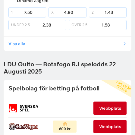
Dinamo Zagreb
7.50
4.80
1.43
1
X
2
2.38
1.58
UNDER
2.5
OVER
2.5
Visa alla
LDU Quito — Botafogo RJ spelodds 22
Augusti 2025
T
O
P
P
N
Ä
R
E
T
A
L
E
B
D
Spelbolag för betting på fotboll
Webbplats
Webbplats
600 kr