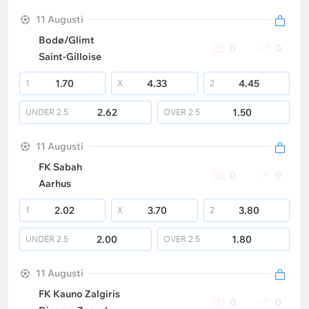
11 Augusti
Bodø/Glimt
0
0
Saint-Gilloise
1.70
4.33
4.45
1
X
2
2.62
1.50
UNDER
2.5
OVER
2.5
11 Augusti
FK Sabah
0
0
Aarhus
2.02
3.70
3.80
1
X
2
2.00
1.80
UNDER
2.5
OVER
2.5
11 Augusti
FK Kauno Zalgiris
0
0