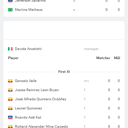
Jefferson Savarino
a.
0
0
Martins Matheus
a.
0
0
Davide Ancelotti
manager
Player
Matcher
Mål
First XI
Gonzalo Valle
mv.
0
0
Josias Ramirez Leon Bryan
f.
0
0
José Alfredo Quintero Ordóñez
f.
0
0
Leonel Quinonez
f.
0
0
Ricardo Adé Kat
f.
0
0
Richard Alexander Mina Caicedo
f.
0
0