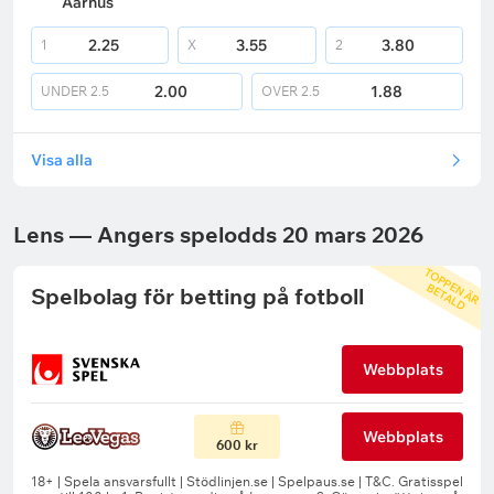
Aarhus
2.25
3.55
3.80
1
X
2
2.00
1.88
UNDER
2.5
OVER
2.5
Visa alla
Lens — Angers spelodds 20 mars 2026
T
O
P
P
N
Ä
R
E
T
A
L
E
B
D
Spelbolag för betting på fotboll
Webbplats
Webbplats
600 kr