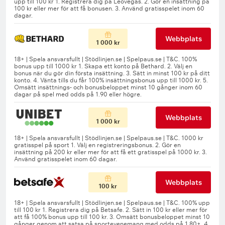
Webbplats
1 000 kr
Webbplats
1 000 kr
Webbplats
100 kr