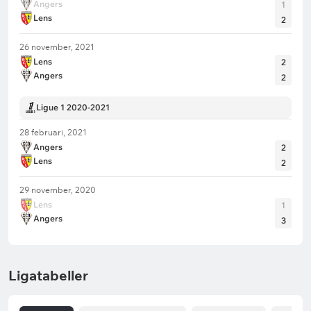
Angers
1
Lens
2
26 november, 2021
Lens
2
Angers
2
Ligue 1 2020-2021
28 februari, 2021
Angers
2
Lens
2
29 november, 2020
Lens
1
Angers
3
Ligatabeller