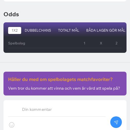
Odds
1X2
DUBBELCHANS
TOTALT MÅL
BÅDA LAGEN GÖR MÅL
Spelbolag
1
X
2
Håller du med om spelbolagets matchfavoriter?
Vem tror du kommer att vinna och vem är värd att spela på?
Din kommentar