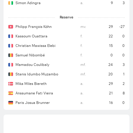
Simon Adingra
a.
9
3
Reserve
Philipp François Köhn
mv.
29
-27
Kassoum Ouattara
f.
22
0
Christian Mawissa Elebi
f.
15
0
Samuel Nibombé
f.
0
0
Mamadou Coulibaly
mf.
24
3
Stanis Idumbo Muzambo
mf.
20
1
Mika Miles Biereth
a.
29
2
Anssumane Fati Vieira
a.
21
8
Paris Josua Brunner
a.
16
0