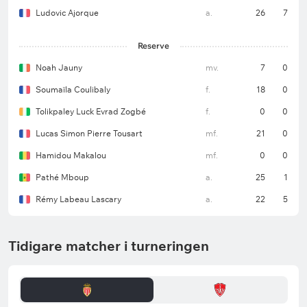
Ludovic Ajorque
a.
26
7
Reserve
Noah Jauny
mv.
7
0
Soumaïla Coulibaly
f.
18
0
Tolikpaley Luck Evrad Zogbé
f.
0
0
Lucas Simon Pierre Tousart
mf.
21
0
Hamidou Makalou
mf.
0
0
Pathé Mboup
a.
25
1
Rémy Labeau Lascary
a.
22
5
Tidigare matcher i turneringen