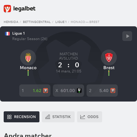
HEMSIDA
BETTINGCENTRAL
LIGUE 1
MONACO — BREST
Ligue 1
Regular Season (26)
MATCHEN
AVSLUTAD
2
:
0
Monaco
Brest
14 mars, 21:05
1
1.62
X
601.00
2
5.40
RECENSION
STATISTIK
ODDS
Andra matcher