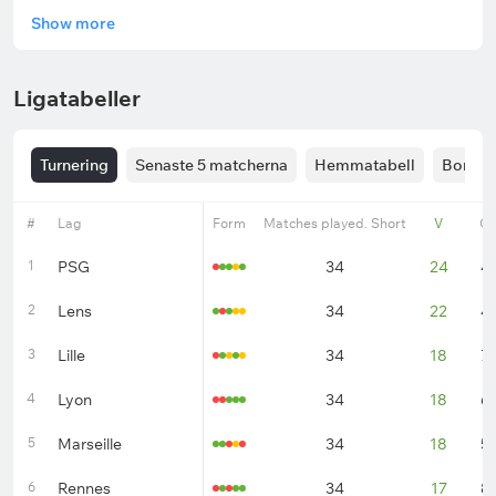
Show more
Ligatabeller
Turnering
Senaste 5 matcherna
Hemmatabell
Bortata
#
Lag
Form
Matches played. Short
V
O
1
PSG
34
24
4
2
Lens
34
22
4
3
Lille
34
18
7
4
Lyon
34
18
6
5
Marseille
34
18
5
6
Rennes
34
17
8