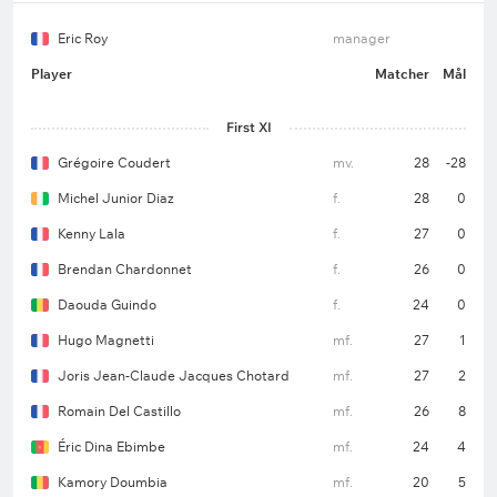
Eric Roy
manager
Player
Matcher
Mål
First XI
Grégoire Coudert
mv.
28
-28
Michel Junior Diaz
f.
28
0
Kenny Lala
f.
27
0
Brendan Chardonnet
f.
26
0
Daouda Guindo
f.
24
0
Hugo Magnetti
mf.
27
1
Joris Jean-Claude Jacques Chotard
mf.
27
2
Romain Del Castillo
mf.
26
8
Éric Dina Ebimbe
mf.
24
4
Kamory Doumbia
mf.
20
5