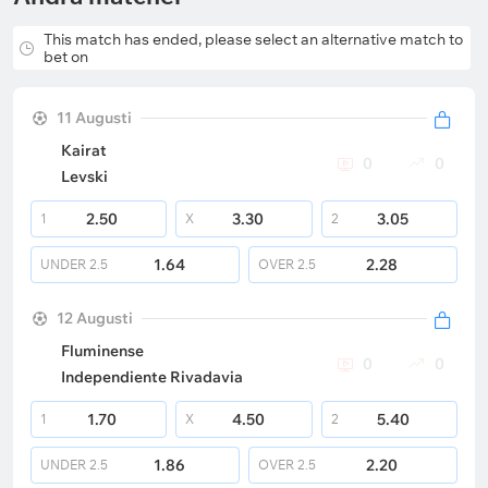
This match has ended, please select an alternative match to
bet on
11 Augusti
Kairat
0
0
Levski
2.50
3.30
3.05
1
X
2
1.64
2.28
UNDER
2.5
OVER
2.5
12 Augusti
Fluminense
0
0
Independiente Rivadavia
1.70
4.50
5.40
1
X
2
1.86
2.20
UNDER
2.5
OVER
2.5