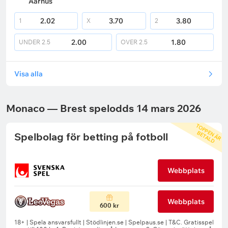
Aarhus
2.02
3.70
3.80
1
X
2
2.00
1.80
UNDER
2.5
OVER
2.5
Visa alla
Monaco — Brest spelodds 14 mars 2026
T
O
P
P
N
Ä
R
E
T
A
L
E
B
D
Spelbolag för betting på fotboll
Webbplats
Webbplats
600 kr