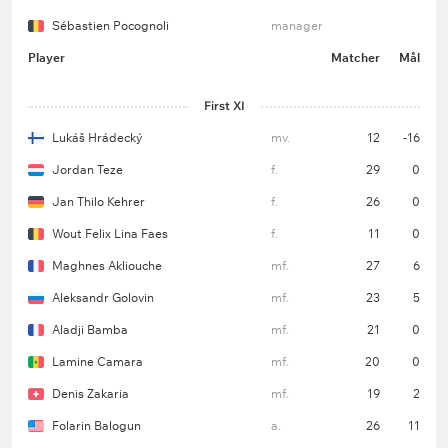
Sébastien Pocognoli
manager
Player
Matcher
Mål
First XI
Lukáš Hrádecký
mv.
12
-16
Jordan Teze
f.
29
0
Jan Thilo Kehrer
f.
26
0
Wout Felix Lina Faes
f.
11
0
Maghnes Akliouche
mf.
27
6
Aleksandr Golovin
mf.
23
5
Aladji Bamba
mf.
21
0
Lamine Camara
mf.
20
0
Denis Zakaria
mf.
19
2
Folarin Balogun
a.
26
11