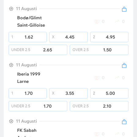
11 Augusti
Bodø/Glimt
0
0
Saint-Gilloise
1.62
4.45
4.95
1
X
2
2.65
1.50
UNDER
2.5
OVER
2.5
11 Augusti
Iberia 1999
0
0
Larne
1.70
3.55
5.00
1
X
2
1.70
2.10
UNDER
2.5
OVER
2.5
11 Augusti
FK Sabah
0
0