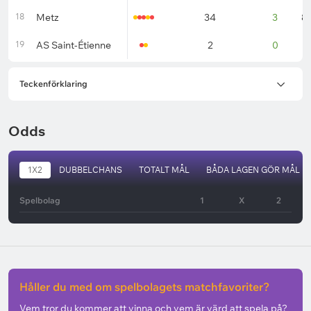
18
Metz
34
3
8
19
AS Saint-Étienne
2
0
1
Teckenförklaring
Odds
1X2
DUBBELCHANS
TOTALT MÅL
BÅDA LAGEN GÖR MÅL
Spelbolag
1
X
2
Håller du med om spelbolagets matchfavoriter?
Vem tror du kommer att vinna och vem är värd att spela på?