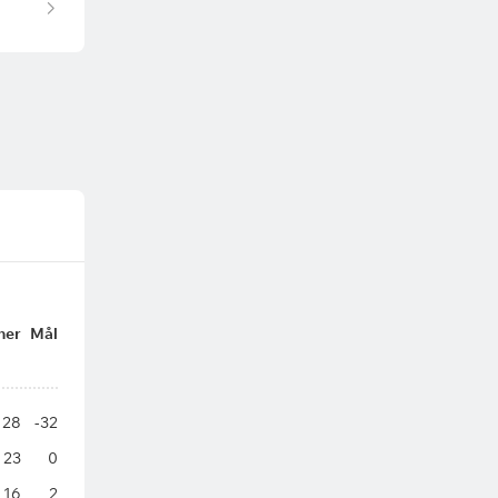
her
Mål
28
-32
23
0
16
2