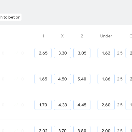
h to bet on
1
X
2
Under
O
0
0
2.65
3.30
3.05
1.62
2.5
2
0
0
1.65
4.50
5.40
1.86
2.5
2
0
0
1.70
4.33
4.45
2.60
2.5
1
0
0
2.02
3.70
3.80
2.00
2.5
1