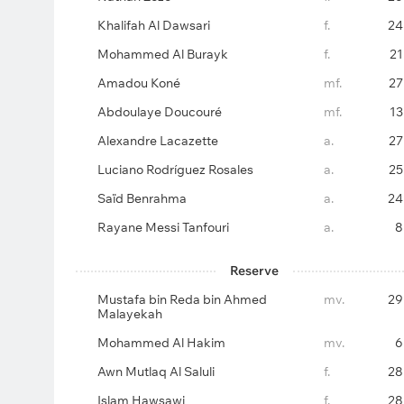
Khalifah Al Dawsari
f.
24
Mohammed Al Burayk
f.
21
Amadou Koné
mf.
27
Abdoulaye Doucouré
mf.
13
Alexandre Lacazette
a.
27
Luciano Rodríguez Rosales
a.
25
Saïd Benrahma
a.
24
Rayane Messi Tanfouri
a.
8
Reserve
Mustafa bin Reda bin Ahmed
mv.
29
Malayekah
Mohammed Al Hakim
mv.
6
Awn Mutlaq Al Saluli
f.
28
Islam Hawsawi
f.
28