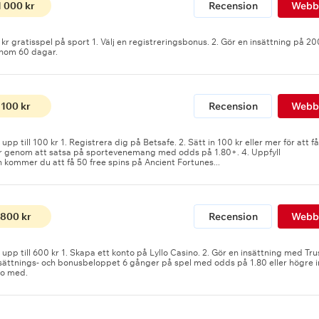
1 000 kr
Recension
Webb
100 kr
Recension
Webb
800 kr
Recension
Webb