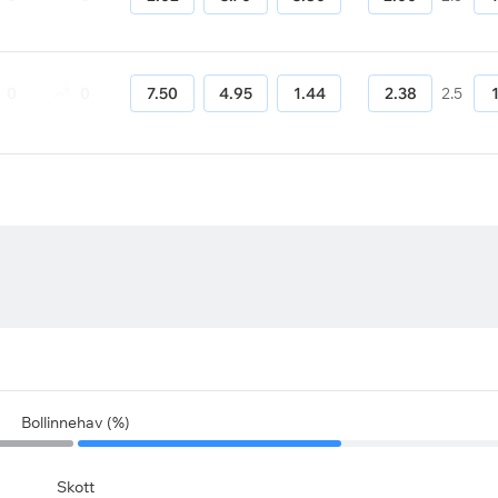
0
0
7.50
4.95
1.44
2.38
2.5
Bollinnehav (%)
Skott