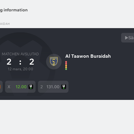
g information
RAIDAH
Sä
MATCHEN AVSLUTAD
Al Taawon Buraidah
2
:
2
12 mars, 20:00
X
12.00
2
131.00