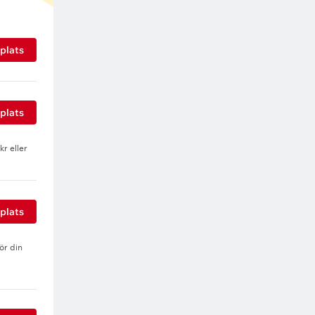
plats
plats
plats