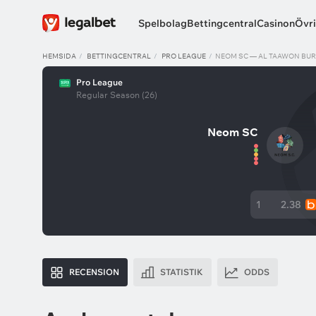
Spelbolag
Bettingcentral
Casinon
Övri
HEMSIDA
BETTINGCENTRAL
PRO LEAGUE
NEOM SC — AL TAAWON BU
Pro League
Regular Season (26)
Neom SC
1
2.38
RECENSION
STATISTIK
ODDS