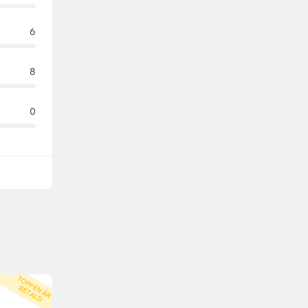
6
8
0
T
O
P
P
N
Ä
R
E
T
A
L
E
B
D