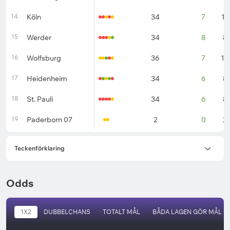
14
Köln
34
7
11
15
Werder
34
8
8
16
Wolfsburg
36
7
10
17
Heidenheim
34
6
8
18
St. Pauli
34
6
8
19
Paderborn 07
2
0
2
Teckenförklaring
Odds
1X2
DUBBELCHANS
TOTALT MÅL
BÅDA LAGEN GÖR MÅL