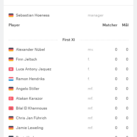
Sebastian Hoeness
manager
Player
Matcher
Mål
First XI
Alexander Nübel
mv.
0
0
Finn Jeltsch
f.
0
0
Luca Antony Jaquez
f.
0
0
Ramon Hendriks
f.
0
0
Angelo Stiller
mf.
0
0
Atakan Karazor
mf.
0
0
Bilal El Khannouss
mf.
0
0
Chris Jan Führich
mf.
0
0
Jamie Leweling
mf.
0
0