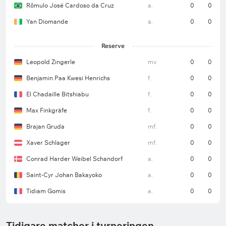
Rômulo José Cardoso da Cruz
a.
0
0
Yan Diomande
a.
0
0
Reserve
Leopold Zingerle
mv.
0
0
Benjamin Paa Kwesi Henrichs
f.
0
0
El Chadaille Bitshiabu
f.
0
0
Max Finkgräfe
f.
0
0
Brajan Gruda
mf.
0
0
Xaver Schlager
mf.
0
0
Conrad Harder Weibel Schandorf
a.
0
0
Saint-Cyr Johan Bakayoko
a.
0
0
Tidiam Gomis
a.
0
0
Tidigare matcher i turneringen