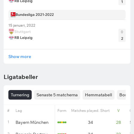
RB Leipzig
1
Bundesliga 2021-2022
15 januari, 2022
Stuttgart
0
RB Leipzig
2
Show more
Ligatabeller
Turnering
Senaste 5 matcherna
Hemmatabell
Bortata
#
Lag
Form
Matches played. Short
V
O
1
Bayern München
34
28
5
2