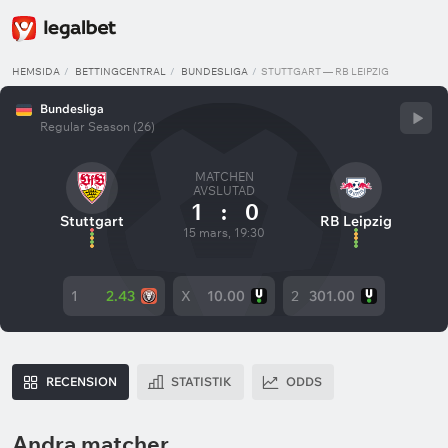
HEMSIDA
BETTINGCENTRAL
BUNDESLIGA
STUTTGART — RB LEIPZIG
Bundesliga
Regular Season (26)
MATCHEN
AVSLUTAD
1
:
0
Stuttgart
RB Leipzig
15 mars, 19:30
1
2.43
X
10.00
2
301.00
RECENSION
STATISTIK
ODDS
Andra matcher