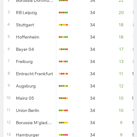
Borussia Dortmund
34
22
7
3
RB Leipzig
34
20
5
4
Stuttgart
34
18
8
5
Hoffenheim
34
18
7
6
Bayer 04
34
17
8
7
Freiburg
34
13
8
8
Eintracht Frankfurt
34
11
11
9
Augsburg
34
12
7
10
Mainz 05
34
10
10
11
Union Berlin
34
10
9
12
Borussia M'gladbach
34
9
11
13
Hamburger
34
9
11