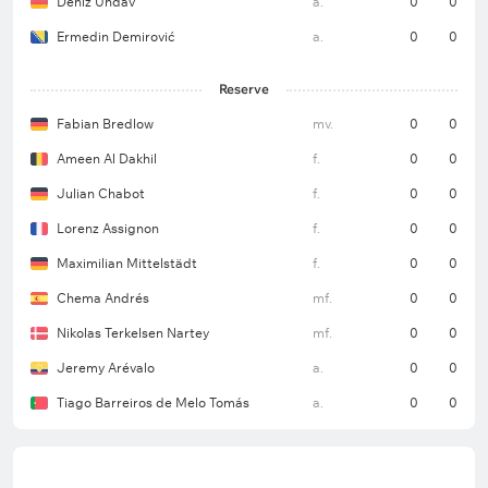
Deniz Undav
a.
0
0
Ermedin Demirović
a.
0
0
Reserve
Fabian Bredlow
mv.
0
0
Ameen Al Dakhil
f.
0
0
Julian Chabot
f.
0
0
Lorenz Assignon
f.
0
0
Maximilian Mittelstädt
f.
0
0
Chema Andrés
mf.
0
0
Nikolas Terkelsen Nartey
mf.
0
0
Jeremy Arévalo
a.
0
0
Tiago Barreiros de Melo Tomás
a.
0
0