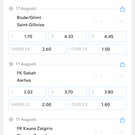
11 Augusti
Bodø/Glimt
0
0
Saint-Gilloise
1.70
4.33
4.45
1
X
2
2.60
1.50
UNDER
2.5
OVER
2.5
11 Augusti
FK Sabah
0
0
Aarhus
2.02
3.70
3.80
1
X
2
2.00
1.80
UNDER
2.5
OVER
2.5
11 Augusti
FK Kauno Zalgiris
0
0