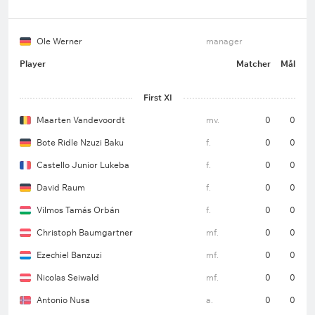
Ole Werner
manager
Player
Matcher
Mål
First XI
Maarten Vandevoordt
mv.
0
0
Bote Ridle Nzuzi Baku
f.
0
0
Castello Junior Lukeba
f.
0
0
David Raum
f.
0
0
Vilmos Tamás Orbán
f.
0
0
Christoph Baumgartner
mf.
0
0
Ezechiel Banzuzi
mf.
0
0
Nicolas Seiwald
mf.
0
0
Antonio Nusa
a.
0
0