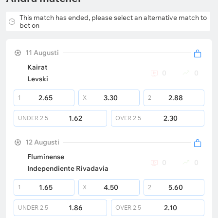
This match has ended, please select an alternative match to
bet on
11 Augusti
Kairat
0
0
Levski
2.65
3.30
2.88
1
X
2
1.62
2.30
UNDER
2.5
OVER
2.5
12 Augusti
Fluminense
0
0
Independiente Rivadavia
1.65
4.50
5.60
1
X
2
1.86
2.10
UNDER
2.5
OVER
2.5