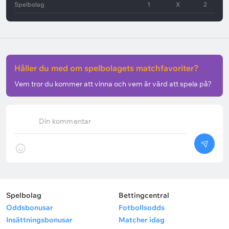
Spelbolag
1
X
2
Håller du med om spelbolagets matchfavoriter?
Vem tror du kommer att vinna och vem är värd att spela på?
Din kommentar
Spelbolag
Bettingcentral
Oddsbonusar
Fotbollsodds
Insättningsbonusar
Matcher idag