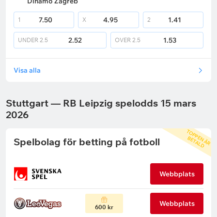
Dinamo Zagreb
7.50
4.95
1.41
1
X
2
2.52
1.53
UNDER
2.5
OVER
2.5
Visa alla
Stuttgart — RB Leipzig spelodds 15 mars
2026
T
O
P
P
N
Ä
R
E
T
A
L
E
B
D
Spelbolag för betting på fotboll
Webbplats
Webbplats
600 kr