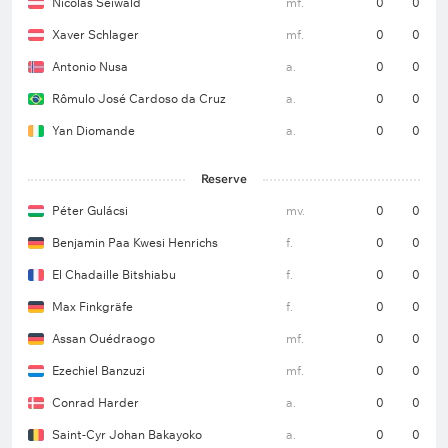
Nicolas Seiwald
mf.
0
0
Xaver Schlager
mf.
0
0
Antonio Nusa
a.
0
0
Rômulo José Cardoso da Cruz
a.
0
0
Yan Diomande
a.
0
0
Reserve
Péter Gulácsi
mv.
0
0
Benjamin Paa Kwesi Henrichs
f.
0
0
El Chadaille Bitshiabu
f.
0
0
Max Finkgräfe
f.
0
0
Assan Ouédraogo
mf.
0
0
Ezechiel Banzuzi
mf.
0
0
Conrad Harder
a.
0
0
Saint-Cyr Johan Bakayoko
a.
0
0