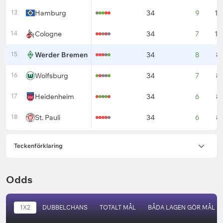
13
Hamburg
34
9
11
14
Cologne
34
7
11
15
Werder Bremen
34
8
8
16
Wolfsburg
34
7
8
17
Heidenheim
34
6
8
18
St. Pauli
34
6
8
Teckenförklaring
Odds
1X2
DUBBELCHANS
TOTALT MÅL
BÅDA LAGEN GÖR MÅL