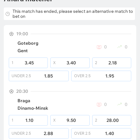
This match has ended, please select an alternative match to
bet on
19:00
Goteborg
0
0
Gent
3.45
3.40
2.18
1
X
2
1.85
1.95
UNDER
2.5
OVER
2.5
20:30
Braga
0
0
Dinamo-Minsk
1.10
9.50
28.00
1
X
2
2.88
1.40
UNDER
2.5
OVER
2.5