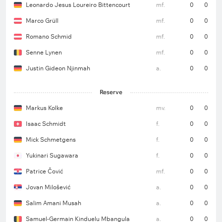
Leonardo Jesus Loureiro Bittencourt
mf.
0
0
Marco Grüll
mf.
0
0
Romano Schmid
mf.
0
0
Senne Lynen
mf.
0
0
Justin Gideon Njinmah
a.
0
0
Reserve
Markus Kolke
mv.
0
0
Isaac Schmidt
f.
0
0
Mick Schmetgens
f.
0
0
Yukinari Sugawara
f.
0
0
Patrice Čović
mf.
0
0
Jovan Milošević
a.
0
0
Salim Amani Musah
a.
0
0
Samuel-Germain Kinduelu Mbangula
a.
0
0