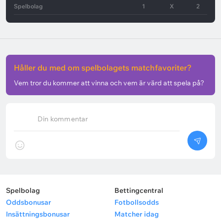
Spelbolag
1
X
2
Håller du med om spelbolagets matchfavoriter?
Vem tror du kommer att vinna och vem är värd att spela på?
Din kommentar
Spelbolag
Bettingcentral
Oddsbonusar
Fotbollsodds
Insättningsbonusar
Matcher idag