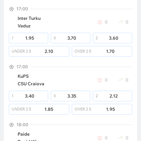
17:00
Inter Turku
0
0
Vaduz
1.95
3.70
3.60
1
X
2
2.10
1.70
UNDER
2.5
OVER
2.5
17:00
KuPS
0
0
CSU Craiova
3.40
3.35
2.12
1
X
2
1.85
1.95
UNDER
2.5
OVER
2.5
18:00
Paide
0
0