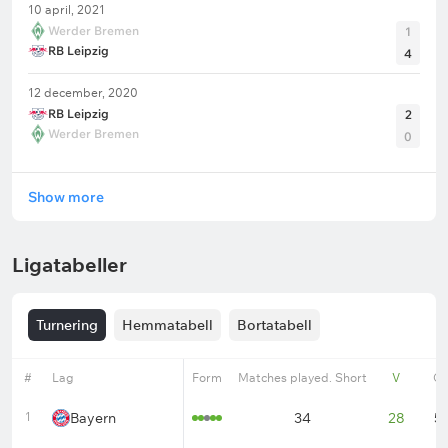
10 april, 2021
Werder Bremen
1
RB Leipzig
4
12 december, 2020
RB Leipzig
2
Werder Bremen
0
Show more
Ligatabeller
Turnering
Hemmatabell
Bortatabell
#
Lag
Form
Matches played. Short
V
O
1
Bayern
34
28
5