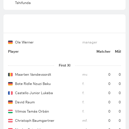
Tshifunda
Ole Werner
manager
Player
Matcher
Mål
First XI
Maarten Vandevoordt
mv.
0
0
Bote Ridle Nzuzi Baku
f.
0
0
Castello Junior Lukeba
f.
0
0
David Raum
f.
0
0
Vilmos Tamás Orbán
f.
0
0
Christoph Baumgartner
mf.
0
0