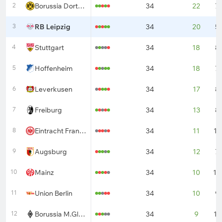
2
Borussia Dortmund
34
22
7
3
RB Leipzig
34
20
5
4
Stuttgart
34
18
8
5
Hoffenheim
34
18
7
6
Leverkusen
34
17
8
7
Freiburg
34
13
8
8
Eintracht Frankfurt
34
11
11
9
Augsburg
34
12
7
10
Mainz
34
10
10
11
Union Berlin
34
10
9
12
Borussia M.Gladbach
34
9
11