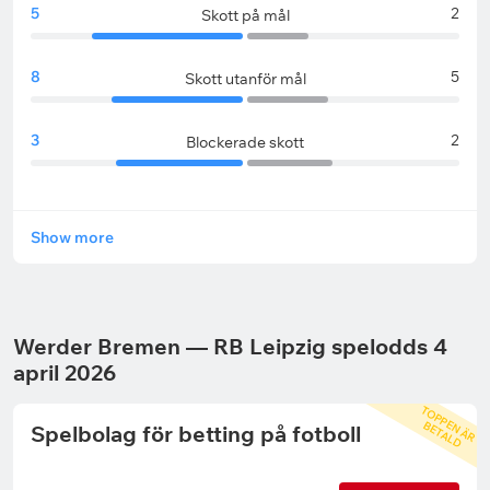
5
2
Skott på mål
8
5
Skott utanför mål
3
2
Blockerade skott
Show more
Werder Bremen — RB Leipzig spelodds 4
april 2026
T
O
P
P
N
Ä
R
E
T
A
L
E
B
D
Spelbolag för betting på fotboll