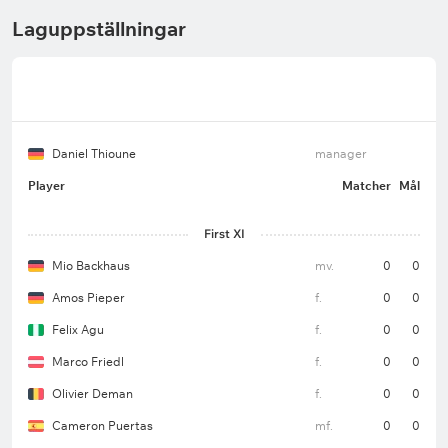
Laguppställningar
Daniel Thioune
manager
Player
Matcher
Mål
First XI
Mio Backhaus
mv.
0
0
Amos Pieper
f.
0
0
Felix Agu
f.
0
0
Marco Friedl
f.
0
0
Olivier Deman
f.
0
0
Cameron Puertas
mf.
0
0