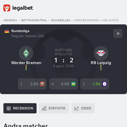
HEMSIDA
BETTINGCENTRAL
BUNDESLIGA
WERDER BREMEN — RB LEIPZIG
Bundesliga
Regular Season (28)
MATCHEN
AVSLUTAD
1
:
2
Werder Bremen
RB Leipzig
4 april, 15:30
1
3.85
X
4.00
2
1.96
RECENSION
STATISTIK
ODDS
Andra matcher