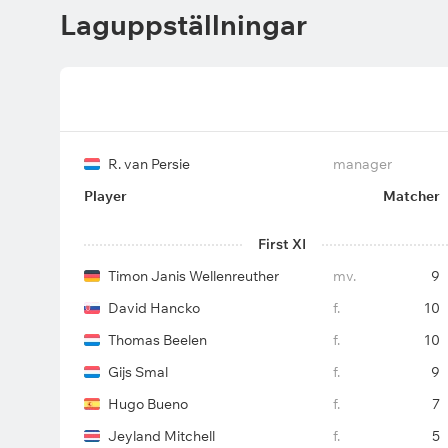
Laguppställningar
R. van Persie
manager
Player
Matcher
First XI
Timon Janis Wellenreuther
mv.
9
David Hancko
f.
10
Thomas Beelen
f.
10
Gijs Smal
f.
9
Hugo Bueno
f.
7
Jeyland Mitchell
f.
5