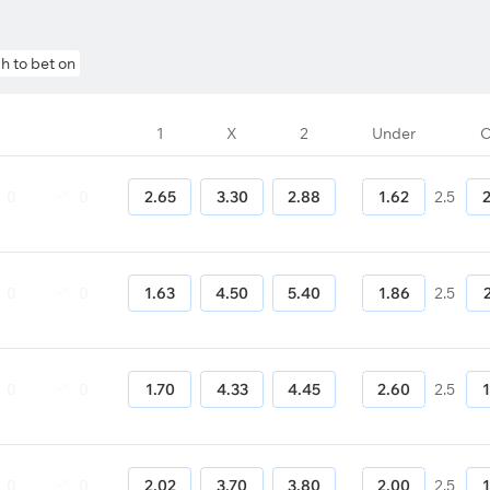
h to bet on
1
X
2
Under
O
0
0
2.65
3.30
2.88
1.62
2.5
2
0
0
1.63
4.50
5.40
1.86
2.5
0
0
1.70
4.33
4.45
2.60
2.5
1
0
0
2.02
3.70
3.80
2.00
2.5
1