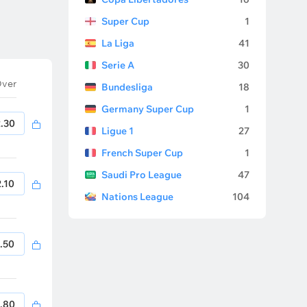
Super Cup
1
La Liga
41
Serie A
30
ver
Bundesliga
18
Germany Super Cup
1
.30
Ligue 1
27
French Super Cup
1
Saudi Pro League
47
2.10
Nations League
104
.50
.80