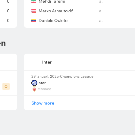
0
Mehdi Taremi
a.
0
Marko Arnautović
a.
0
Daniele Quieto
a.
en
Inter
29 januari, 2025
Champions League
Inter
O
Monaco
Show more