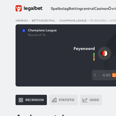
Spelbolag
Bettingcentral
Casinon
Övri
HEMSIDA
BETTINGCENTRAL
CHAMPIONS LEAGUE
FEYENOORD — INT
Champions League
Round of 16
Feyenoord
1
4.80
RECENSION
STATISTIK
ODDS