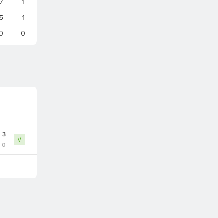
7
1
5
1
0
0
3
V
0