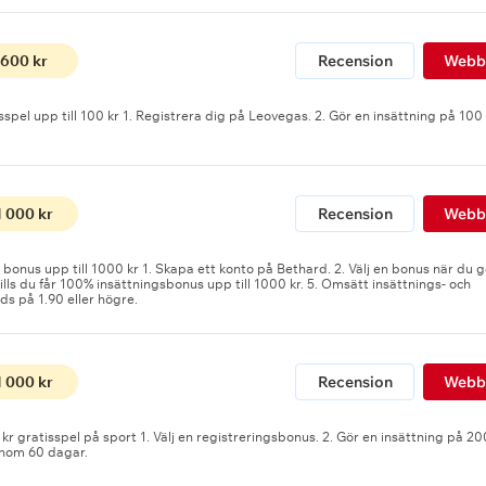
600 kr
Recension
Webb
1 000 kr
Recension
Webb
1 000 kr
Recension
Webb